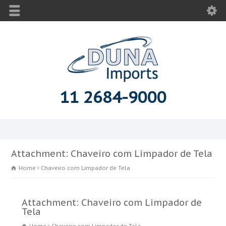
11 2684-9000
Attachment: Chaveiro com Limpador de Tela
Home
Chaveiro com Limpador de Tela
Attachment: Chaveiro com Limpador de
Tela