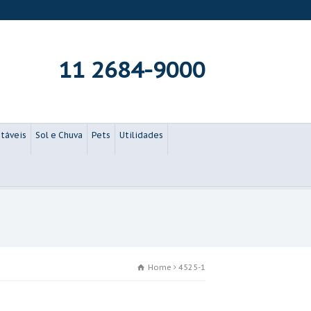
11 2684-9000
táveis
Sol e Chuva
Pets
Utilidades
Home
4525-1