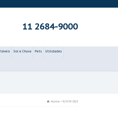
11 2684-9000
táveis
Sol e Chuva
Pets
Utilidades
Home
92939 003