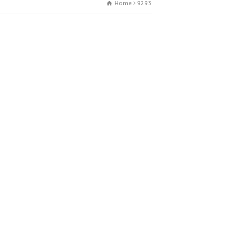
Home
92939 003